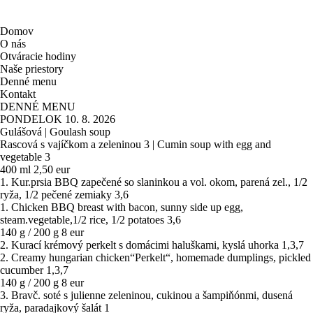
Domov
O nás
Otváracie hodiny
Naše priestory
Denné menu
Kontakt
DENNÉ MENU
PONDELOK 10. 8. 2026
Gulášová | Goulash soup
Rascová s vajíčkom a zeleninou 3 | Cumin soup with egg and
vegetable 3
400 ml
2,50 eur
1. Kur.prsia BBQ zapečené so slaninkou a vol. okom, parená zel., 1/2
ryža, 1/2 pečené zemiaky 3,6
1. Chicken BBQ breast with bacon, sunny side up egg,
steam.vegetable,1/2 rice, 1/2 potatoes 3,6
140 g / 200 g
8 eur
2. Kurací krémový perkelt s domácimi haluškami, kyslá uhorka 1,3,7
2. Creamy hungarian chicken“Perkelt“, homemade dumplings, pickled
cucumber 1,3,7
140 g / 200 g
8 eur
3. Bravč. soté s julienne zeleninou, cukinou a šampiňónmi, dusená
ryža, paradajkový šalát 1