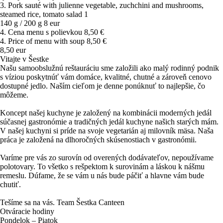
3. Pork sauté with julienne vegetable, zuchchini and mushrooms,
steamed rice, tomato salad 1
140 g / 200 g
8 eur
4. Cena menu s polievkou 8,50 €
4. Price of menu with soup 8,50 €
8,50 eur
Vitajte v Šestke
Našu samoobslužnú reštauráciu sme založili ako malý rodinný podnik
s víziou poskytnúť vám domáce, kvalitné, chutné a zároveň cenovo
dostupné jedlo. Naším cieľom je denne ponúknuť to najlepšie, čo
môžeme.
Koncept našej kuchyne je založený na kombinácii moderných jedál
súčasnej gastronómie a tradičných jedál kuchyne našich starých mám.
V našej kuchyni si príde na svoje vegetarián aj milovník mäsa. Naša
práca je založená na dlhoročných skúsenostiach v gastronómii.
Varíme pre vás zo surovín od overených dodávateľov, nepoužívame
polotovary. To všetko s rešpektom k surovinám a láskou k nášmu
remeslu. Dúfame, že se vám u nás bude páčiť a hlavne vám bude
chutiť.
Tešíme sa na vás. Team Šestka Canteen
Otváracie hodiny
Pondelok – Piatok